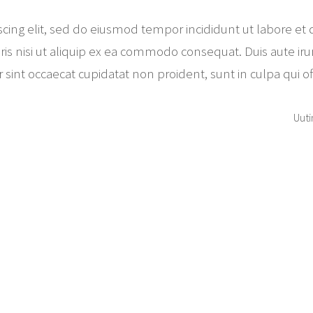
scing elit, sed do eiusmod tempor incididunt ut labore e
is nisi ut aliquip ex ea commodo consequat. Duis aute irur
r sint occaecat cupidatat non proident, sunt in culpa qui o
Uut