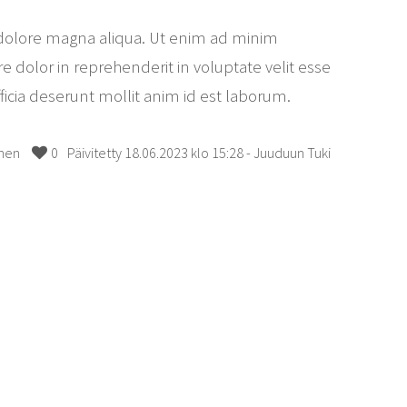
t dolore magna aliqua. Ut enim ad minim
e dolor in reprehenderit in voluptate velit esse
fficia deserunt mollit anim id est laborum.
inen
0
Päivitetty 18.06.2023 klo 15:28 - Juuduun Tuki