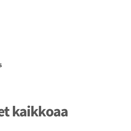
S
et kaikkoaa