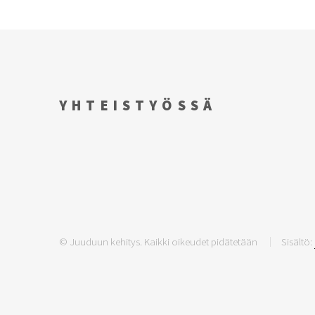
YHTEISTYÖSSÄ
© Juuduun kehitys. Kaikki oikeudet pidätetään
Sisältö: