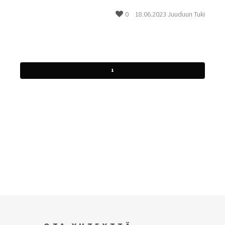
0
18.06.2023 Juuduun Tuki
1