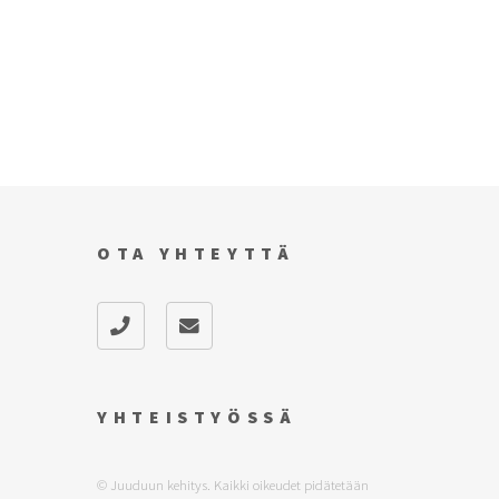
OTA YHTEYTTÄ
YHTEISTYÖSSÄ
© Juuduun kehitys. Kaikki oikeudet pidätetään