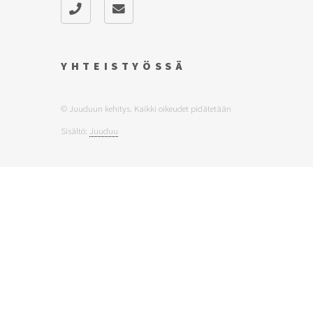
YHTEISTYÖSSÄ
© Juuduun kehitys. Kaikki oikeudet pidätetään
Sisältö:
Juuduu