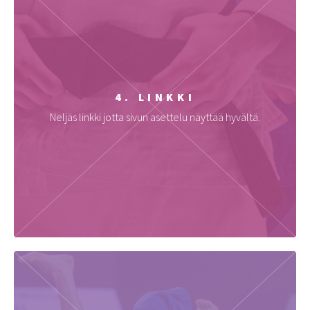
4. LINKKI
Neljäs linkki jotta sivun asettelu näyttää hyvältä.