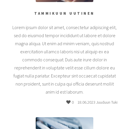
TAMMIKUUN UUTINEN
Lorem ipsum dolor sit amet, consectetur adipiscing elit,
sed do eiusmod tempor incididunt ut labore et dolore
magna aliqua. Ut enim ad minim veniam, quis nostrud
exercitation ullamco laboris nisi ut aliquip ex ea
commodo consequat. Duis aute irure dolor in
reprehenderit in voluptate velit esse cillum dolore eu
fugiat nulla pariatur. Excepteur sint occaecat cupidatat
non proident, sunt in culpa qui officia deserunt mollit
anim id est laborum.
0
18.06.2023 Juuduun Tuki