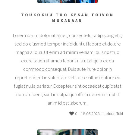
TOUKOKUU TUO KESÄN TOIVON
MUKANAAN
Lorem ipsum dolor sit amet, consectetur adipiscing elit,
sed do eiusmod tempor incididunt ut labore et dolore
magna aliqua. Ut enim ad minim veniam, quis nostrud
exercitation ullamco laboris nisi ut aliquip ex ea
commodo consequat. Duis aute irure dolor in
reprehenderit in voluptate velit esse cillum dolore eu
fugiat nulla pariatur. Excepteur sint occaecat cupidatat
non proident, sunt in culpa qui officia deserunt mollit
anim id est laborum.
0
18.06.2023 Juuduun Tuki