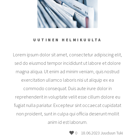
UUTINEN HELMIKUULTA
Lorem ipsum dolor sit amet, consectetur adipiscing elit,
sed do eiusmod tempor incididunt ut labore et dolore
magna aliqua. Ut enim ad minim veniam, quis nostrud
exercitation ullamco laboris nisi ut aliquip ex ea
commodo consequat. Duis aute irure dolor in
reprehenderit in voluptate velit esse cillum dolore eu
fugiat nulla pariatur. Excepteur sint occaecat cupidatat
non proident, sunt in culpa qui officia deserunt mollit
anim id est laborum.
0
18.06.2023 Juuduun Tuki