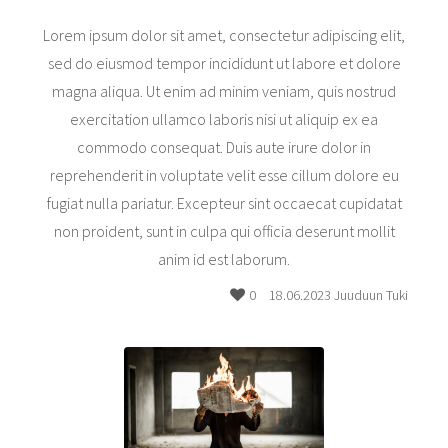
Lorem ipsum dolor sit amet, consectetur adipiscing elit,
sed do eiusmod tempor incididunt ut labore et dolore
magna aliqua. Ut enim ad minim veniam, quis nostrud
exercitation ullamco laboris nisi ut aliquip ex ea
commodo consequat. Duis aute irure dolor in
reprehenderit in voluptate velit esse cillum dolore eu
fugiat nulla pariatur. Excepteur sint occaecat cupidatat
non proident, sunt in culpa qui officia deserunt mollit
anim id est laborum.
0
18.06.2023 Juuduun Tuki