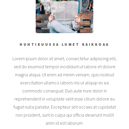
HUHTIKUUSSA LUMET KAIKKOAA
Lorem ipsum dolor sit amet, consectetur adipiscing elit,
sed do eiusmod tempor incididunt ut labore et dolore
magna aliqua. Ut enim ad minim veniam, quis nostrud
exercitation ullamco laboris nisi ut aliquip ex ea
commodo consequat. Duis aute irure dolor in
reprehenderit in voluptate velit esse cillum dolore eu
fugiat nulla pariatur. Excepteur sint occaecat cupidatat
non proident, sunt in culpa qui officia deserunt mollit
anim id est laborum.