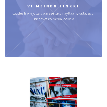
VIIMEINEN LINKKI
Kuudes linkki jotta sivun asettelu näyttää hyvältä, sivun
linkit ovat kolmella jaollisia.