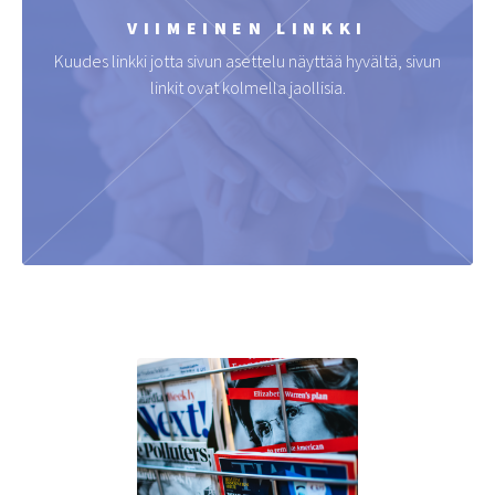
VIIMEINEN LINKKI
Kuudes linkki jotta sivun asettelu näyttää hyvältä, sivun
linkit ovat kolmella jaollisia.