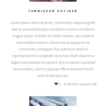
TAMMIKUUN UUTINEN
Lorem ipsum dolor sit amet, consectetur adipiscing elit,
sed do eiusmod tempor incididunt ut labore et dolore
magna aliqua. Ut enim ad minim veniam, quis nostrud
exercitation ullamco laboris nisi ut aliquip ex ea
commodo consequat. Duis aute irure dolor in
reprehenderit in voluptate velit esse cillum dolore eu
fugiat nulla pariatur. Excepteur sint occaecat cupidatat
non proident, sunt in culpa qui officia deserunt mollit
anim id est laborum.
0
18.06.2023 Juuduun Tuki