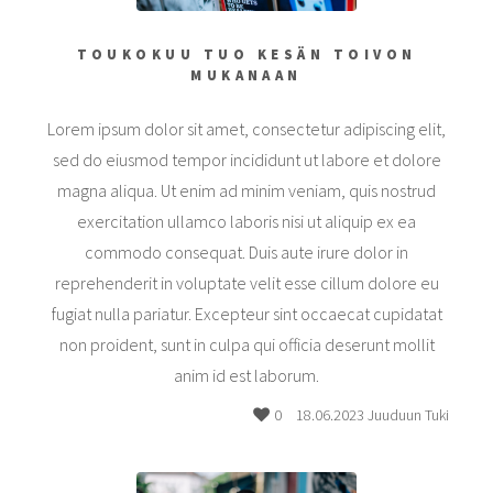
TOUKOKUU TUO KESÄN TOIVON
MUKANAAN
Lorem ipsum dolor sit amet, consectetur adipiscing elit,
sed do eiusmod tempor incididunt ut labore et dolore
magna aliqua. Ut enim ad minim veniam, quis nostrud
exercitation ullamco laboris nisi ut aliquip ex ea
commodo consequat. Duis aute irure dolor in
reprehenderit in voluptate velit esse cillum dolore eu
fugiat nulla pariatur. Excepteur sint occaecat cupidatat
non proident, sunt in culpa qui officia deserunt mollit
anim id est laborum.
0
18.06.2023 Juuduun Tuki