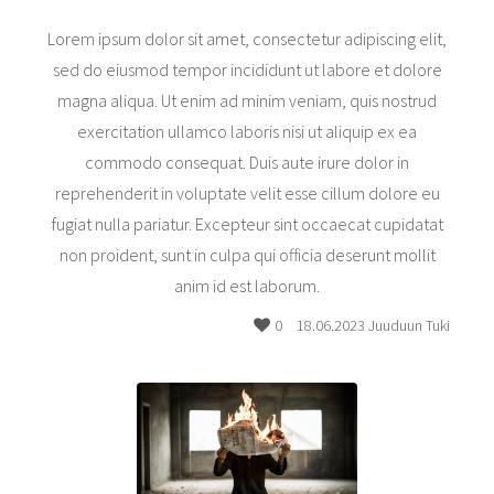
Lorem ipsum dolor sit amet, consectetur adipiscing elit,
sed do eiusmod tempor incididunt ut labore et dolore
magna aliqua. Ut enim ad minim veniam, quis nostrud
exercitation ullamco laboris nisi ut aliquip ex ea
commodo consequat. Duis aute irure dolor in
reprehenderit in voluptate velit esse cillum dolore eu
fugiat nulla pariatur. Excepteur sint occaecat cupidatat
non proident, sunt in culpa qui officia deserunt mollit
anim id est laborum.
0
18.06.2023 Juuduun Tuki