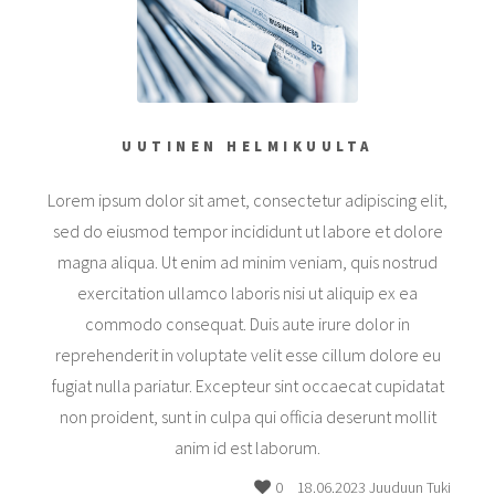
UUTINEN HELMIKUULTA
Lorem ipsum dolor sit amet, consectetur adipiscing elit,
sed do eiusmod tempor incididunt ut labore et dolore
magna aliqua. Ut enim ad minim veniam, quis nostrud
exercitation ullamco laboris nisi ut aliquip ex ea
commodo consequat. Duis aute irure dolor in
reprehenderit in voluptate velit esse cillum dolore eu
fugiat nulla pariatur. Excepteur sint occaecat cupidatat
non proident, sunt in culpa qui officia deserunt mollit
anim id est laborum.
0
18.06.2023 Juuduun Tuki