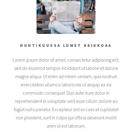
HUHTIKUUSSA LUMET KAIKKOAA
Lorem ipsum dolor sit amet, consectetur adipiscing elit,
sed do eiusmod tempor incididunt ut labore et dolore
magna aliqua. Ut enim ad minim veniam, quis nostrud
exercitation ullamco laboris nisi ut aliquip ex ea
commodo consequat. Duis aute irure dolor in
reprehenderit in voluptate velit esse cillum dolore eu
fugiat nulla pariatur. Excepteur sint occaecat cupidatat
non proident, sunt in culpa qui officia deserunt mollit
anim id est laborum.