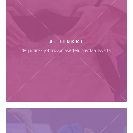
4. LINKKI
Neljäs linkki jotta sivun asettelu näyttää hyvältä.